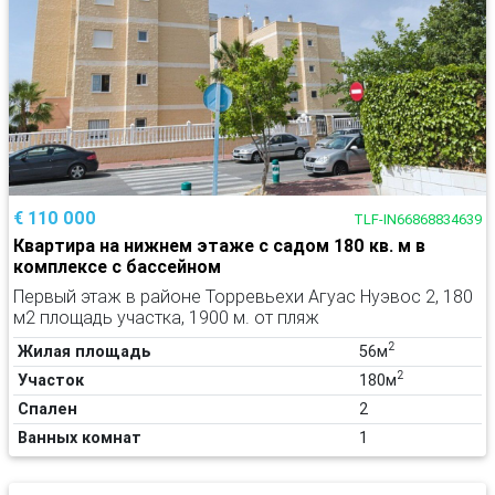
€ 110 000
TLF-IN66868834639
Квартира на нижнем этаже с садом 180 кв. м в
комплексе с бассейном
Первый этаж в районе Торревьехи Агуас Нуэвос 2, 180
м2 площадь участка, 1900 м. от пляж
2
Жилая площадь
56м
2
Участок
180м
Спален
2
Ванных комнат
1