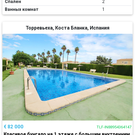
Спален
2
Ванных комнат
1
Торревьеха, Коста Бланка, Испания
€ 82 000
TLF-IN88954364147
Красивое бунгало на 1 этаже с большим внутренним