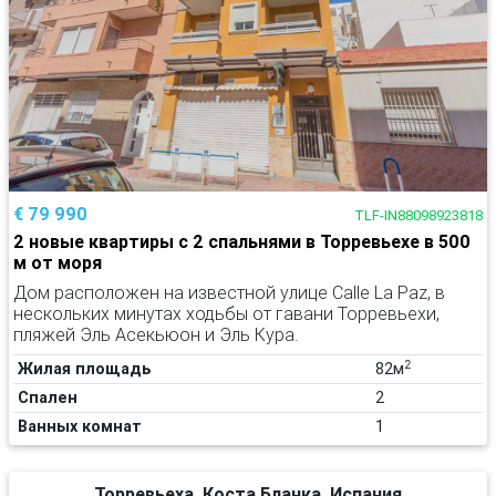
€ 79 990
TLF-IN88098923818
2 новые квартиры с 2 спальнями в Торревьехе в 500
м от моря
Дом расположен на известной улице Calle La Paz, в
нескольких минутах ходьбы от гавани Торревьехи,
пляжей Эль Асекьюон и Эль Кура.
2
Жилая площадь
82м
Спален
2
Ванных комнат
1
Торревьеха, Коста Бланка, Испания