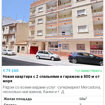
€ 79 260
TLF-IN84677894512
Новая квартира с 2 спальнями и гаражом в 800 м от
моря
Рядом со всеми видами услуг: супермаркет Mercadona,
несколько магазинов, банки и т. Д.
2
Жилая площадь
68м
Спален
2