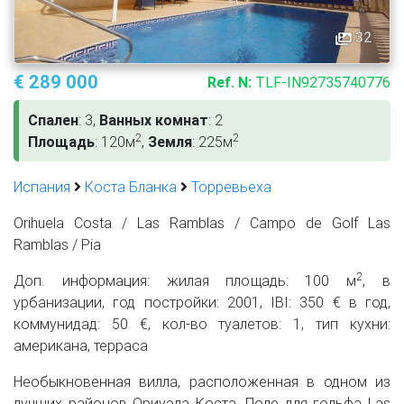
32
€ 289 000
Ref. N:
TLF-IN92735740776
Спален
: 3,
Ванных комнат
: 2
2
2
Площадь
: 120м
,
Земля
: 225м
Испания
Коста Бланка
Торревьеха
Orihuela Costa / Las Ramblas / Campo de Golf Las
Ramblas / Pia
2
Доп. информация: жилая площадь: 100 м
, в
урбанизации, год постройки: 2001, IBI: 350 € в год,
коммунидад: 50 €, кол-во туалетов: 1, тип кухни:
американа, терраса
Необыкновенная вилла, расположенная в одном из
лучших районов Ориуэла Коста. Поле для гольфа Las