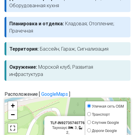
Оборудованная кухня
Планировка и отделка:
Кладовая; Отопление;
Прачечная
Территория:
Бассейн; Гараж; Сигнализация
Окружение:
Морской клуб; Развитая
инфрастуктура
Расположение [
GoogleMaps
]
+
Уличная сеть OSM
−
Транспорт
×
Спутник Google
TLF-IN92735740776
Таунхаус
: 3,
:
Дороги Google
2,