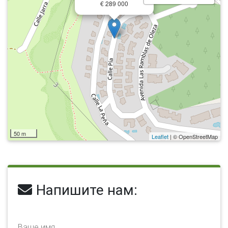
€ 289 000
50 m
Leaflet
| © OpenStreetMap
Напишите нам:
Ваше имя