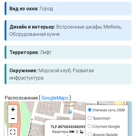
Вид из окна:
Город
Дизайн и интерьер:
Встроенные шкафы; Мебель;
Оборудованная кухня
Территория:
Лифт
Окружение:
Морской клуб; Развитая
инфрастуктура
Расположение [
GoogleMaps
]
+
Уличная сеть OSM
−
Транспорт
×
Спутник Google
TLF-IN70644586093
Квартира
: 3,
:
Дороги Google