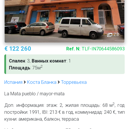
28
€ 122 260
Ref. N:
TLF-IN70644586093
Спален
: 3,
Ванных комнат
: 1
2
Площадь
: 75м
Испания
Коста Бланка
Торревьеха
La Mata pueblo / mayor-mata
2
Доп. информация: этаж: 2, жилая площадь: 68 м
, год
постройки: 1991, IBI: 213 € в год, коммунидад: 240 €, тип
кухни: американа, балкон, терраса