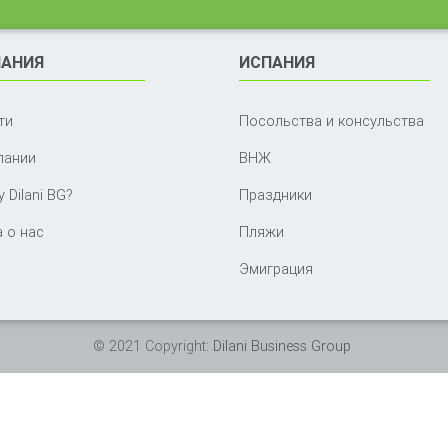
АНИЯ
ИСПАНИЯ
ти
Посольства и консульства
пании
ВНЖ
 Dilani BG?
Праздники
 о нас
Пляжи
Эмиграция
© 2021 Copyright:
Dilani Business Group