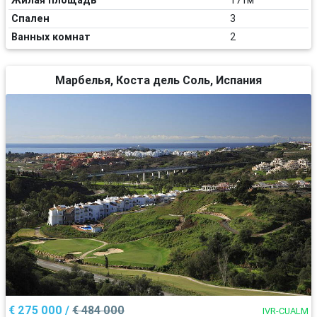
Жилая площадь
171м
Спален
3
Ванных комнат
2
Марбелья, Коста дель Соль, Испания
€ 275 000 /
€ 484 000
IVR-CUALM