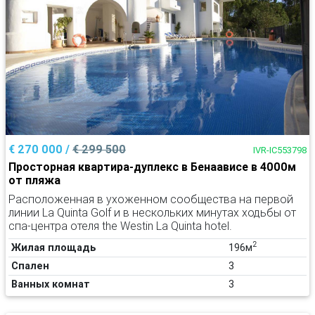
€ 270 000 /
€ 299 500
IVR-IC553798
Просторная квартира-дуплекс в Бенаависе в 4000м
от пляжа
Расположенная в ухоженном сообщества на первой
линии La Quinta Golf и в нескольких минутах ходьбы от
спа-центра отеля the Westin La Quinta hotel.
2
Жилая площадь
196м
Спален
3
Ванных комнат
3