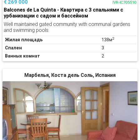
€ 269 000
IVR-IC705510
Balcones de La Quinta - Квартира с 3 спальнями с
урбанизации с садом и бассейном
Well maintained gated community with communal gardens
and swimming pools
2
Жилая площадь
138м
Спален
3
Ванных комнат
2
Марбелья, Коста дель Соль, Испания