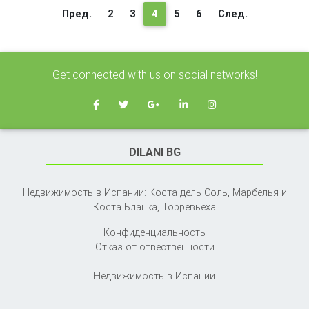
(текущая)
Пред.
2
3
4
5
6
След.
Get connected with us on social networks!
DILANI BG
Недвижимость в Испании: Коста дель Соль, Марбелья и
Коста Бланка,
Торревьеха
Конфиденциальность
Отказ от отвественности
Недвижимость в Испании