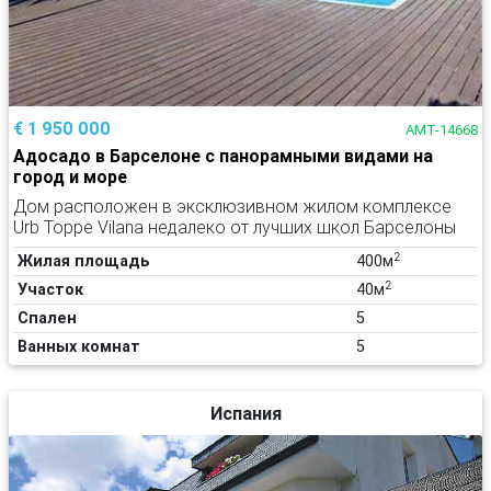
€ 1 950 000
AMT-14668
Адосадо в Барселоне с панорамными видами на
город и море
Дом расположен в эксклюзивном жилом комплексе
Urb Торре Vilana недалеко от лучших школ Барселоны
2
Жилая площадь
400м
2
Участок
40м
Спален
5
Ванных комнат
5
Испания