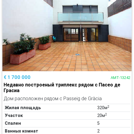
€ 1 700 000
AMT-13242
Недавно построеный триплекс рядом с Пасео де
Грасиа
Дом расположен рядом с Passeig de Gràcia
2
Жилая площадь
320м
2
Участок
20м
Спален
5
Ванных комнат
2