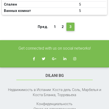
Спален
5
Ванных комнат
5
(текущая)
Пред.
1
2
3
Get connected with us on social networks!
DILANI BG
Недвижимость в Испании: Коста дель Соль, Марбелья и
Коста Бланка,
Торревьеха
Конфиденциальность