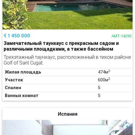
€ 1 450 000
AMT-14295
Замечательный таунхаус с прекрасным садом и
различными площадками, а также бассейном
Трехэтажный таунхаус, расположенный в тихом районе
Golf of Sant Cugat.
2
Жилая площадь
474м
2
Участок
600м
Спален
5
Ванных комнат
5
Испания