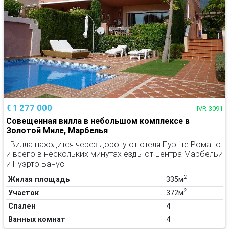
€ 1 277 000
IVR-3091
Совещенная вилла в небольшом комплексе в
Золотой Миле, Марбелья
. Вилла находится через дорогу от отеля Пуэнте Романо
и всего в нескольких минутах езды от центра Марбельи
и Пуэрто Банус
2
Жилая площадь
335м
2
Участок
372м
Спален
4
Ванных комнат
4