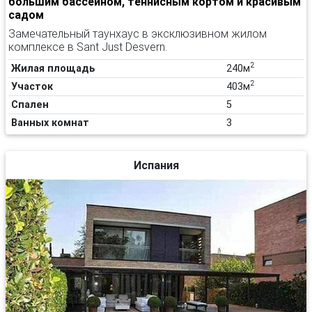
большим бассейном, теннисным кортом и красивым
садом
Замечательный таунхаус в эксклюзивном жилом
комплексе в Sant Just Desvern.
2
Жилая площадь
240м
2
Участок
403м
Спален
5
Ванных комнат
3
Испания