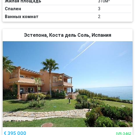
Жилая площадь
310м
Спален
3
Ванных комнат
2
Эстепона, Коста дель Соль, Испания
€ 395 000
IVR-3462