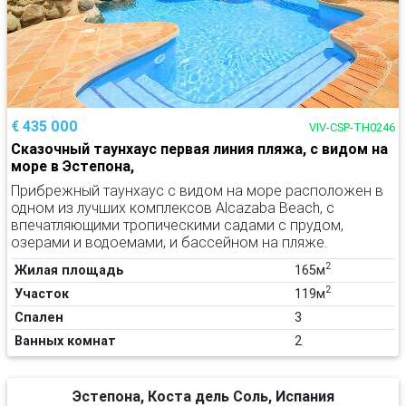
€ 435 000
VIV-CSP-TH0246
Сказочный таунхаус первая линия пляжа, с видом на
море в Эстепона,
Прибрежный таунхаус с видом на море расположен в
одном из лучших комплексов Alcazaba Beach, с
впечатляющими тропическими садами с прудом,
озерами и водоемами, и бассейном на пляже.
2
Жилая площадь
165м
2
Участок
119м
Спален
3
Ванных комнат
2
Эстепона, Коста дель Соль, Испания