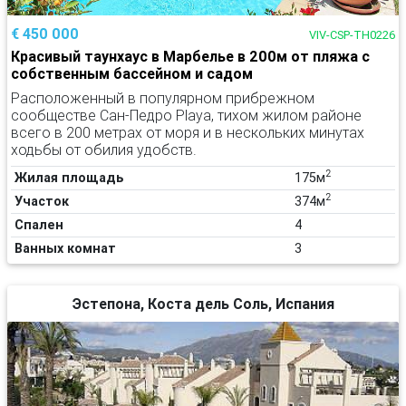
€ 450 000
VIV-CSP-TH0226
Красивый таунхаус в Марбелье в 200м от пляжа с
собственным бассейном и садом
Расположенный в популярном прибрежном
сообществе Сан-Педро Playa, тихом жилом районе
всего в 200 метрах от моря и в нескольких минутах
ходьбы от обилия удобств.
2
Жилая площадь
175м
2
Участок
374м
Спален
4
Ванных комнат
3
Эстепона, Коста дель Соль, Испания