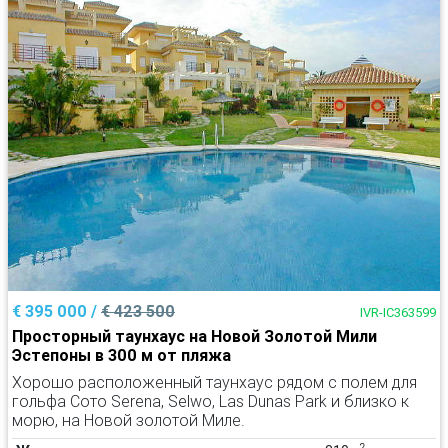
€ 395 000 /
€ 423 500
IVR-IC363599
Просторный таунхаус на Новой Золотой Мили
Эстепоны в 300 м от пляжа
Хорошо расположенный таунхаус рядом с полем для
гольфа Сото Serena, Selwo, Las Dunas Park и близко к
морю, на Новой золотой Миле.
2