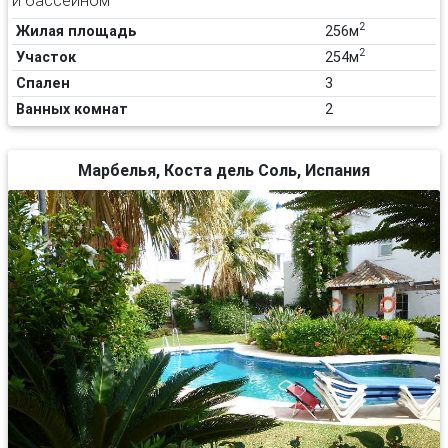
2
Жилая площадь
256м
2
Участок
254м
Спален
3
Ванных комнат
2
Марбелья, Коста дель Соль, Испания