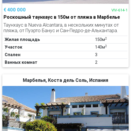
€ 400 000
VIV-614-1
Роскошный таунхаус в 150м от пляжа в Марбелье
Таунхаус в Nueva Alcantara, в нескольких минутах от
пляжа, от Пуэрто Банус и Сан-Педро-де-Алькантара.
2
Жилая площадь
150м
2
Участок
140м
Спален
3
Ванных комнат
2
Марбелья, Коста дель Соль, Испания