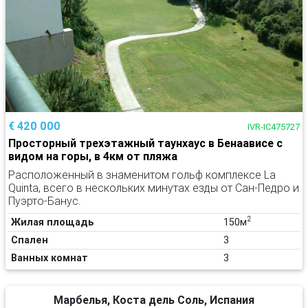
€ 420 000
IVR-IC475727
Просторный трехэтажный таунхаус в Бенаависе с
видом на горы, в 4км от пляжа
Расположенный в знаменитом гольф комплексе La
Quinta, всего в нескольких минутах езды от Сан-Педро и
Пуэрто-Банус.
2
Жилая площадь
150м
Спален
3
Ванных комнат
3
Марбелья, Коста дель Соль, Испания