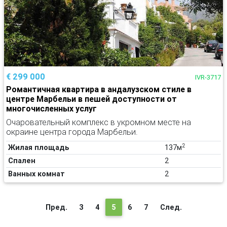
€ 299 000
IVR-3717
Романтичная квартира в андалузском стиле в
центре Марбельи в пешей доступности от
многочисленных услуг
Очаровательный комплекс в укромном месте на
окраине центра города Марбельи.
2
Жилая площадь
137м
Спален
2
Ванных комнат
2
(текущая)
Пред.
3
4
5
6
7
След.