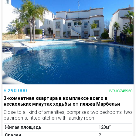
€ 290 000
IVR-IC745950
3-комнатная квартира в комплексе всего в
нескольких минутах ходьбы от пляжа Марбельи
Close to all kind of amenities, comprises two bedrooms, two
bathrooms, fitted kitchen with laundry room
2
Жилая площадь
120м
Спален
2