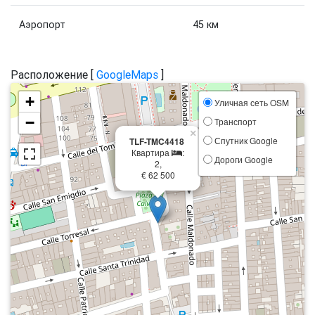
Аэропорт
45 км
Расположение [
GoogleMaps
]
+
Уличная сеть OSM
−
Транспорт
×
Спутник Google
TLF-TMC4418
Квартира
:
Дороги Google
2,
€ 62 500