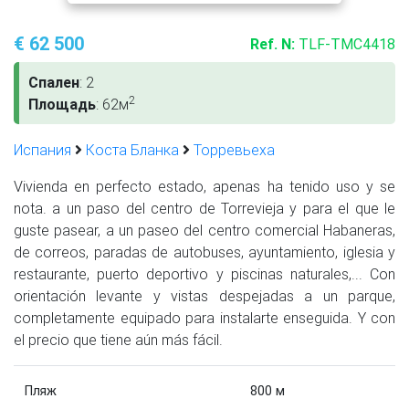
€ 62 500
Ref. N:
TLF-TMC4418
Спален
: 2
2
Площадь
: 62м
Испания
Коста Бланка
Торревьеха
Vivienda en perfecto estado, apenas ha tenido uso y se
nota. a un paso del centro de Torrevieja y para el que le
guste pasear, a un paseo del centro comercial Habaneras,
de correos, paradas de autobuses, ayuntamiento, iglesia y
restaurante, puerto deportivo y piscinas naturales,... Con
orientación levante y vistas despejadas a un parque,
completamente equipado para instalarte enseguida. Y con
el precio que tiene aún más fácil.
Пляж
800 м