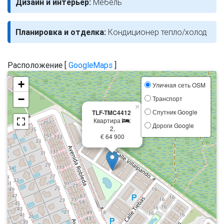
Дизайн и интерьер:
Мебель
Планировка и отделка:
Кондиционер тепло/холод
Расположение [
GoogleMaps
]
+
Уличная сеть OSM
−
Транспорт
×
Спутник Google
TLF-TMC4412
Квартира
:
Дороги Google
2,
€ 64 900