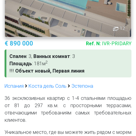
12
€ 890 000
Ref. N:
IVR-PRIDARY
Спален
: 3,
Ванных комнат
: 3
2
Площадь
: 181м
!
!
!
Объект новый, Первая линия
Испания
Коста дель Соль
Эстепона
36 эксклюзивных квартир с 1-4 спальнями площадью
от 81 до 297 кв.м. с просторными террасами,
отвечающими требованиям самых требовательных
клиентов.
Уникальное место, где вы можете жить рядом с морем