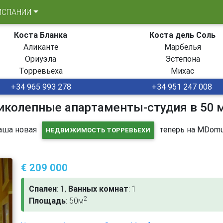
ИСПАНИИ
Коста Бланка
Коста дель Соль
Аликанте
Марбелья
Ориуэла
Эстепона
Торревьеха
Михас
+34 965 993 278
+34 951 247 008
иколепные апартаменты-студия в 50 
аша новая
теперь на MDomu
НЕДВИЖИМОСТЬ ТОРРЕВЬЕХИ
€ 209 000
Спален
: 1,
Ванных комнат
: 1
2
Площадь
: 50м