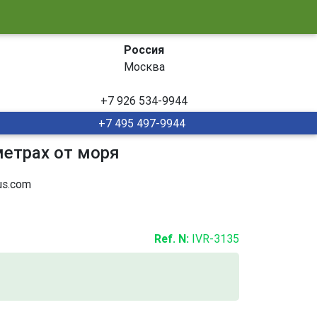
Россия
Москва
+7 926 534-9944
+7 495 497-9944
метрах от моря
s.com
Ref. N:
IVR-3135