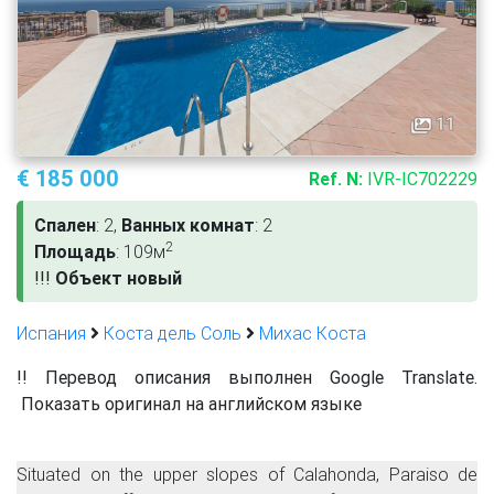
11
€ 185 000
Ref. N:
IVR-IC702229
Спален
: 2,
Ванных комнат
: 2
2
Площадь
: 109м
!
!
!
Объект новый
Испания
Коста дель Соль
Михас Коста
!! Перевод описания выполнен Google Translate.
Показать оригинал на английском языке
Situated on the upper slopes of Calahonda, Paraiso de