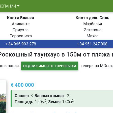
ИСПАНИИ
Коста Бланка
Коста дель Соль
Аликанте
Марбелья
Ориуэла
Эстепона
Торревьеха
Михас
+34 965 993 278
+34 951 247 008
Роскошный таунхаус в 150м от пляжа
аша новая
теперь на MDomu
НЕДВИЖИМОСТЬ ТОРРЕВЬЕХИ
€ 400 000
Спален
: 3,
Ванных комнат
: 2
2
2
Площадь
: 150м
,
Земля
: 140м