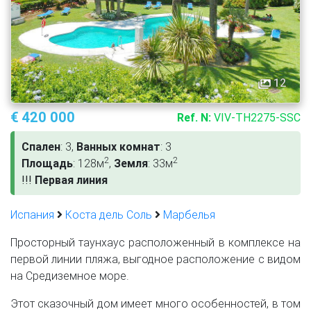
12
€ 420 000
Ref. N:
VIV-TH2275-SSC
Спален
: 3,
Ванных комнат
: 3
2
2
Площадь
: 128м
,
Земля
: 33м
!
!
!
Первая линия
Испания
Коста дель Соль
Марбелья
Просторный таунхаус расположенный в комплексе на
первой линии пляжа, выгодное расположение с видом
на Средиземное море.
Этот сказочный дом имеет много особенностей, в том