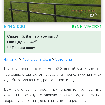
9
€ 445 000
Ref. N:
VIV-292-1
Спален
: 3,
Ванных комнат
: 3
2
Площадь
: 204м
!
!
!
Первая линия
Испания
Коста дель Соль
Эстепона
Таунхаус расположен в Новой Золотой Миле, всего в
нескольких шагах от пляжа и в нескольких минутах
ходьбы от магазинов, ресторанов. и т.д.
Дом включает в себя три спальни, три ванные
комнаты, гостиную-столовую с камином, солнечные
террасы, гараж на две машины, кондиционеры.