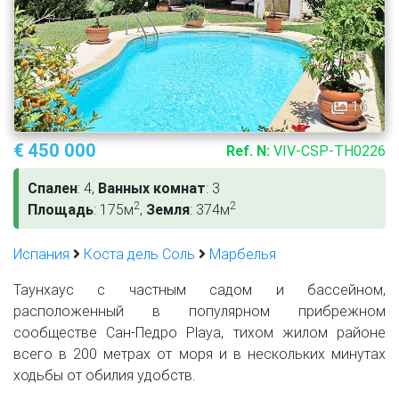
16
€ 450 000
Ref. N:
VIV-CSP-TH0226
Спален
: 4,
Ванных комнат
: 3
2
2
Площадь
: 175м
,
Земля
: 374м
Испания
Коста дель Соль
Марбелья
Таунхаус с частным садом и бассейном,
расположенный в популярном прибрежном
сообществе Сан-Педро Playa, тихом жилом районе
всего в 200 метрах от моря и в нескольких минутах
ходьбы от обилия удобств.