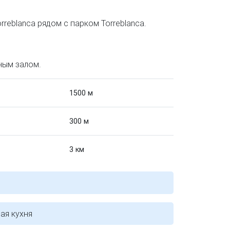
reblanca рядом с парком Torreblanca.
ным залом.
1500 м
300 м
3 км
ая кухня