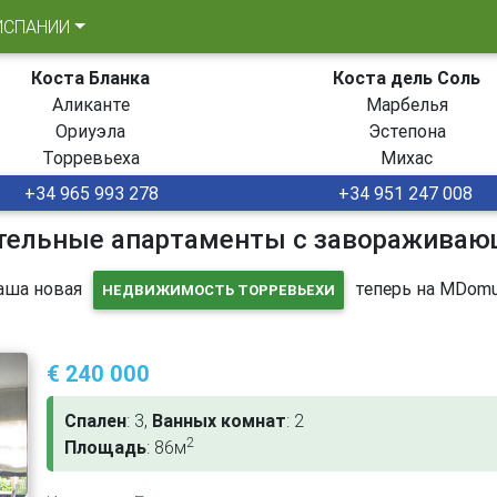
ИСПАНИИ
Коста Бланка
Коста дель Соль
Аликанте
Марбелья
Ориуэла
Эстепона
Торревьеха
Михас
+34 965 993 278
+34 951 247 008
ательные апартаменты с завораживаю
аша новая
теперь на MDomu
НЕДВИЖИМОСТЬ ТОРРЕВЬЕХИ
€ 240 000
Спален
: 3,
Ванных комнат
: 2
2
Площадь
: 86м