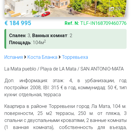
20
€ 184 995
Ref. N:
TLF-IN168709460776
Спален
: 3,
Ванных комнат
: 2
2
Площадь
: 104м
Испания
Коста Бланка
Торревьеха
La Mata pueblo / Playa de LA Mata / SAN ANTONIO-MATA
Доп. информация: этаж: 4, в урбанизации, год
постройки: 2008, IBI: 315 € в год, коммунидад: 50 €, тип
кухни: отдельная, терраса
Квартира в районе Торревьехи город Ла Мата, 104 м.
поверхности, 25 м2 террасы, 250 м. от пляжа, 3
спальни с двуспальными кроватями, 2 ванные комнаты
(1 ванная комната), собственность для въезда,