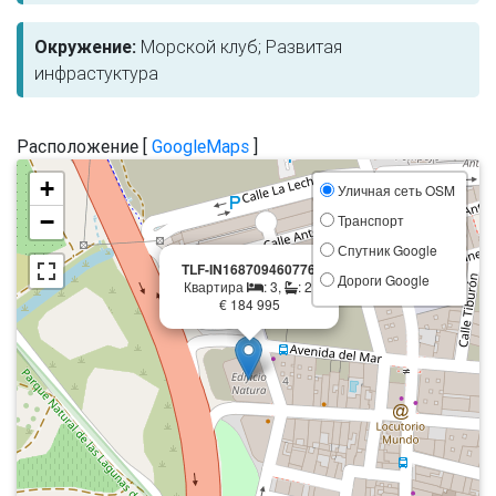
Окружение:
Морской клуб; Развитая
инфрастуктура
Расположение [
GoogleMaps
]
+
Уличная сеть OSM
−
Транспорт
Спутник Google
×
TLF-IN168709460776
Дороги Google
Квартира
: 3,
: 2,
€ 184 995