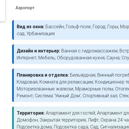
Аэропорт
Вид из окна:
Бассейн; Гольф-поле; Город; Горы; Мо
сад; Урбанизация
Дизайн и интерьер:
Ванная с гидромассажем; Вст
Интернет; Мебель; Оборудованная кухня; Сауна; Сп
Планировка и отделка:
Бильярдная; Винный погреб
Кладовая; Комната для релаксации; Кондиционер т
Моторизованные жалюзи; Мраморные полы; Отоплен
Ремонт; Система 'Умный Дом'; Спортивный зал; Сте
Территория:
Апартамент для гостей; Апартамент дл
Домофон; Закрытая территория; Лифт; Охрана 24 ча
Подсветка дома; Подсветка сада; Сад; Сигнализац