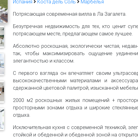
Испания
Коста дель Соль
Марбелья
5
Потрясающая современная вилла в Ла Загалета.
Безупречная недвижимость для тех, кто ценит су
потрясающем месте, предлагающем самое лучшее.
Абсолютно роскошная, экологически чистая, недав
так, чтобы максимизировать ощущение уединен
элегантностью и классом.
С первого взгляда он впечатляет своим ультрасо
высококачественными материалами и аксессуара
сдержанной цветовой палитрой, изысканной мебель
2000 м2 роскошных жилых помещений + просторн
просторными зонами отдыха и широкие стеклянные
отдыха.
Исключительная кухня с современной техникой, эл
стойкой и обеденной и обеденной зоной на открытом