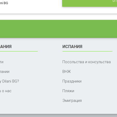
ОТ
ni BG
АНИЯ
ИСПАНИЯ
ти
Посольства и консульства
пании
ВНЖ
 Dilani BG?
Праздники
 о нас
Пляжи
Эмиграция