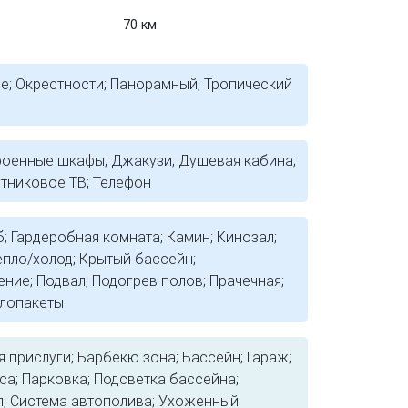
70 км
ре; Окрестности; Панорамный; Тропический
роенные шкафы; Джакузи; Душевая кабина;
утниковое ТВ; Телефон
; Гардеробная комната; Камин; Кинозал;
епло/холод; Крытый бассейн;
ие; Подвал; Подогрев полов; Прачечная;
клопакеты
я прислуги; Барбекю зона; Бассейн; Гараж;
са; Парковка; Подсветка бассейна;
ия; Система автополива; Ухоженный