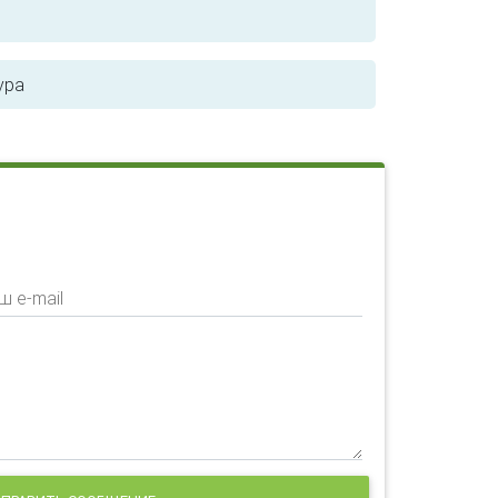
ура
ш e-mail