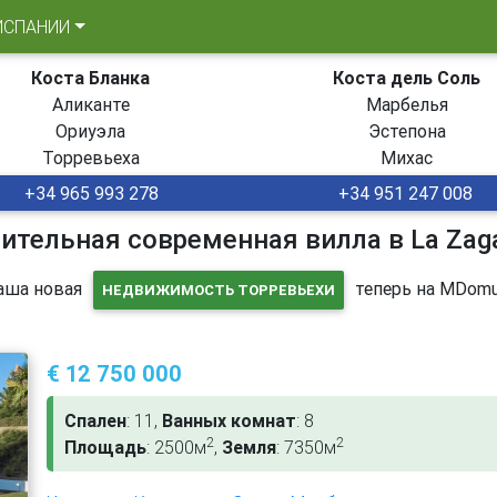
ИСПАНИИ
Коста Бланка
Коста дель Соль
Аликанте
Марбелья
Ориуэла
Эстепона
Торревьеха
Михас
+34 965 993 278
+34 951 247 008
ительная современная вилла в La Zag
аша новая
теперь на MDomu
НЕДВИЖИМОСТЬ ТОРРЕВЬЕХИ
€ 12 750 000
Спален
: 11,
Ванных комнат
: 8
2
2
Площадь
: 2500м
,
Земля
: 7350м