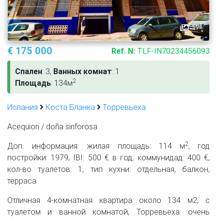
37
€ 175 000
Ref. N:
TLF-IN70234456093
Спален
: 3,
Ванных комнат
: 1
2
Площадь
: 134м
Испания
Коста Бланка
Торревьеха
Acequion / doña sinforosa
2
Доп. информация: жилая площадь: 114 м
, год
постройки: 1979, IBI: 500 € в год, коммунидад: 400 €,
кол-во туалетов: 1, тип кухни: отдельная, балкон,
терраса
Отличная 4-комнатная квартира около 134 м2, с
туалетом и ванной комнатой, Торревьеха: очень