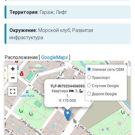
Территория:
Гараж; Лифт
Окружение:
Морской клуб; Развитая
инфрастуктура
Расположение [
GoogleMaps
]
+
Уличная сеть OSM
−
Транспорт
×
Спутник Google
TLF-IN70234456093
Квартира
: 3,
:
Дороги Google
1,
€ 175 000