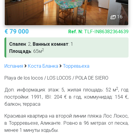
16
€ 79 000
Ref. N:
TLF-IN86382364639
Спален
: 2,
Ванных комнат
: 1
2
Площадь
: 65м
Испания
Коста Бланка
Торревьеха
Playa de los locos / LOS LOCOS / POLA DE SIERO
2
Доп. информация: этаж: 5, жилая площадь: 52 м
, год
постройки: 1991, IBI: 204 € в год, коммунидад: 154 €,
балкон, терраса
Красивая квартира на второй линии пляжа Лос Локос,
в Торрревьехе, Аликанте. Ровно в 96 метрах от песка,
менее 1 минуты ходьбы.