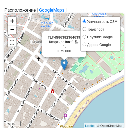
Расположение [
GoogleMaps
]
+
Уличная сеть OSM
−
Транспорт
×
Спутник Google
TLF-IN86382364639
Квартира
: 2,
:
Дороги Google
1,
€ 79 000
50 m
Leaflet
| © OpenStreetMap