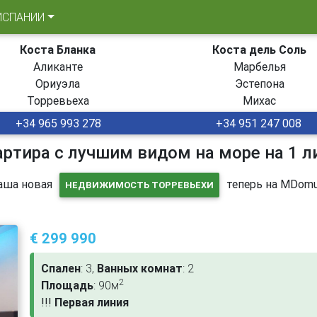
ИСПАНИИ
Коста Бланка
Коста дель Соль
Аликанте
Марбелья
Ориуэла
Эстепона
Торревьеха
Михас
+34 965 993 278
+34 951 247 008
артира с лучшим видом на море на 1 л
аша новая
теперь на MDomu
НЕДВИЖИМОСТЬ ТОРРЕВЬЕХИ
€ 299 990
Спален
: 3,
Ванных комнат
: 2
2
Площадь
: 90м
!
!
!
Первая линия