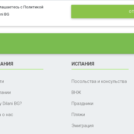
глашаетесь с Политикой
ОТ
ni BG
АНИЯ
ИСПАНИЯ
ти
Посольства и консульства
пании
ВНЖ
 Dilani BG?
Праздники
 о нас
Пляжи
Эмиграция