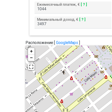
Ежемесячный платеж, €
[ ? ]
Минимальный доход, €
[ ? ]
Расположение [
GoogleMaps
]
+
−