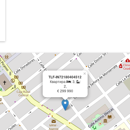
×
TLF-IN72180404512
Квартира
: 3,
:
2,
€ 299 990