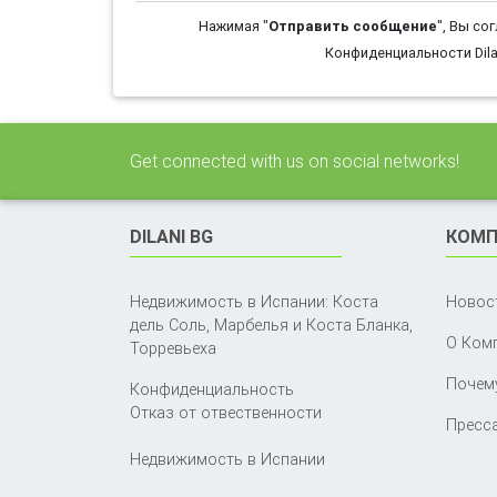
Нажимая "
Отправить сообщение
", Вы со
Конфиденциальности Dila
Get connected with us on social networks!
DILANI BG
КОМП
Недвижимость в Испании: Коста
Новос
дель Соль, Марбелья и Коста Бланка,
О Ком
Торревьеха
Почему
Конфиденциальность
Отказ от отвественности
Пресса
Недвижимость в Испании