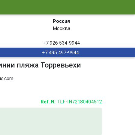
Россия
Москва
+7 926 534-9944
+7 495 497-9944
инии пляжа Торревьехи
s.com
Ref. N:
TLF-IN72180404512