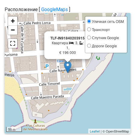
Расположение [
GoogleMaps
]
+
Уличная сеть OSM
−
Транспорт
×
Спутник Google
TLF-IN91840203915
Квартира
: 3,
:
Дороги Google
1,
€ 196 000
50 m
Leaflet
| © OpenStreetMap