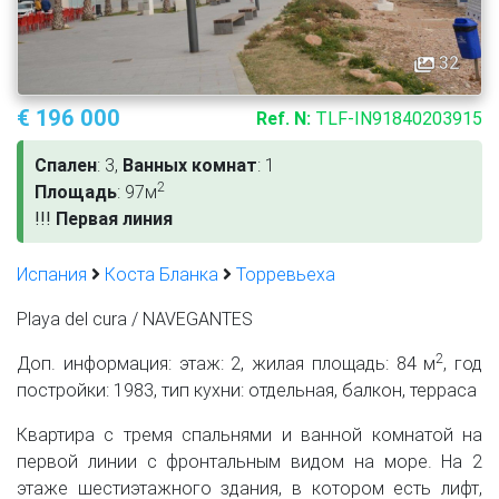
32
€ 196 000
Ref. N:
TLF-IN91840203915
Спален
: 3,
Ванных комнат
: 1
2
Площадь
: 97м
!
!
!
Первая линия
Испания
Коста Бланка
Торревьеха
Playa del cura / NAVEGANTES
2
Доп. информация: этаж: 2, жилая площадь: 84 м
, год
постройки: 1983, тип кухни: отдельная, балкон, терраса
Квартира с тремя спальнями и ванной комнатой на
первой линии с фронтальным видом на море. На 2
этаже шестиэтажного здания, в котором есть лифт,