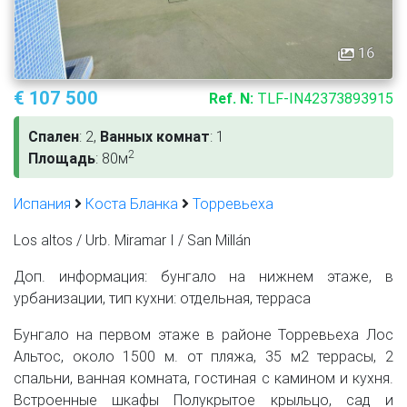
16
€ 107 500
Ref. N:
TLF-IN42373893915
Спален
: 2,
Ванных комнат
: 1
2
Площадь
: 80м
Испания
Коста Бланка
Торревьеха
Los altos / Urb. Miramar I / San Millán
Доп. информация: бунгало на нижнем этаже, в
урбанизации, тип кухни: отдельная, терраса
Бунгало на первом этаже в районе Торревьеха Лос
Альтос, около 1500 м. от пляжа, 35 м2 террасы, 2
спальни, ванная комната, гостиная с камином и кухня.
Встроенные шкафы Полукрытое крыльцо, сад и