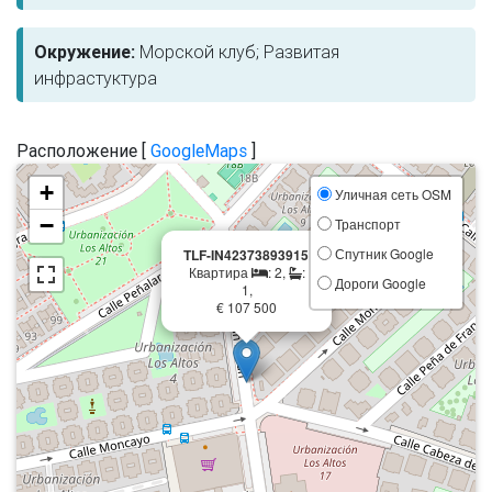
Окружение:
Морской клуб; Развитая
инфрастуктура
Расположение [
GoogleMaps
]
+
Уличная сеть OSM
−
Транспорт
×
Спутник Google
TLF-IN42373893915
Квартира
: 2,
:
Дороги Google
1,
€ 107 500