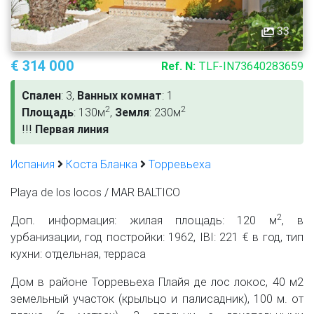
33
€ 314 000
Ref. N:
TLF-IN73640283659
Спален
: 3,
Ванных комнат
: 1
2
2
Площадь
: 130м
,
Земля
: 230м
!
!
!
Первая линия
Испания
Коста Бланка
Торревьеха
Playa de los locos / MAR BALTICO
2
Доп. информация: жилая площадь: 120 м
, в
урбанизации, год постройки: 1962, IBI: 221 € в год, тип
кухни: отдельная, терраса
Дом в районе Торревьеха Плайя де лос локос, 40 м2
земельный участок (крыльцо и палисадник), 100 м. от