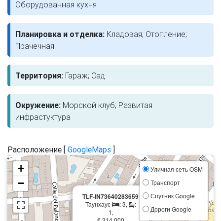
Оборудованная кухня
Планировка и отделка:
Кладовая; Отопление;
Прачечная
Территория:
Гараж; Сад
Окружение:
Морской клуб; Развитая
инфрастуктура
Расположение [
GoogleMaps
]
+
Уличная сеть OSM
−
Транспорт
×
Спутник Google
TLF-IN73640283659
Таунхаус
: 3,
:
Дороги Google
1,
€ 314 000