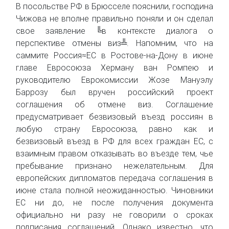
В посольстве РФ в Брюсселе пояснили, господина
Чижова не вполне правильно поняли и он сделал
свое заявление ╚в контексте диалога о
перспективе отмены виз╩. Напомним, что на
саммите Россия≈ЕС в Ростове-на-Дону в июне
главе Евросоюза Херману ван Ромпею и
руководителю Еврокомиссии Жозе Мануэлу
Баррозу был вручен российский проект
соглашения об отмене виз. Соглашение
предусматривает безвизовый въезд россиян в
любую страну Евросоюза, равно как и
безвизовый въезд в РФ для всех граждан ЕС, с
взаимным правом отказывать во въезде тем, чье
пребывание признано нежелательным. Для
европейских дипломатов передача соглашения в
июне стала полной неожиданностью. Чиновники
ЕС ни до, не после получения документа
официально ни разу не говорили о сроках
подписания соглашений. Однако известно, что