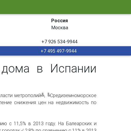
Россия
Москва
+7 926 534-9944
+7 495 497-9944
 дома в Испании
Области метрополий╩, ╚Средиземноморское
ление снижения цен на недвижимость по
ию с 11,5% в 2013 году. На Балеарских и
х городах √ 2,8% по сравнению с 11% в 2013