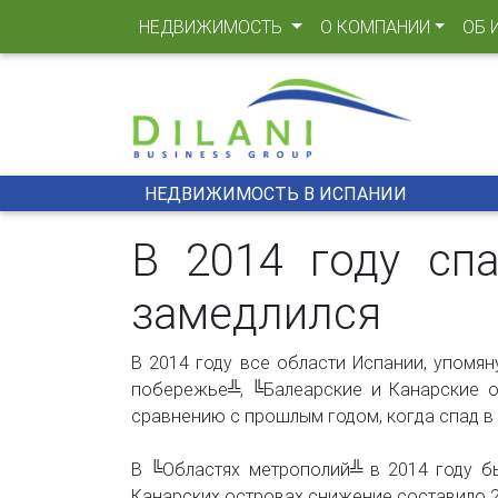
(CURRENT)
НЕДВИЖИМОСТЬ
О КОМПАНИИ
ОБ 
НЕДВИЖИМОСТЬ В ИСПАНИИ
В 2014 году сп
замедлился
В 2014 году все области Испании, упомя
побережье╩, ╚Балеарские и Канарские 
сравнению с прошлым годом, когда спад в
В ╚Областях метрополий╩ в 2014 году бы
Канарских островах снижение составило 2%,