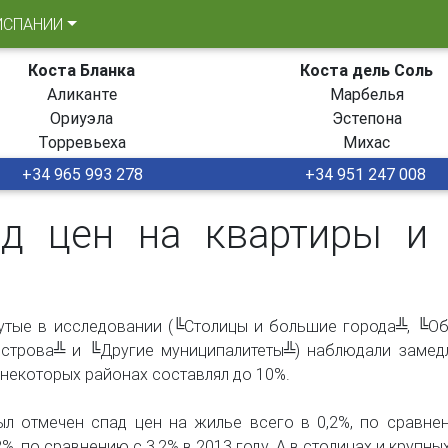
ИСПАНИИ
Коста Бланка
Коста дель Соль
Аликанте
Марбелья
Ориуэла
Эстепона
Торревьеха
Михас
+34 965 993 278
+34 951 247 008
ад цен на квартиры и
нутые в исследовании (╚Столицы и большие города╩, ╚
острова╩ и ╚Другие муниципалитеты╩) наблюдали замед
 некоторых районах составлял до 10%.
л отмечен спад цен на жилье всего в 0,2%, по сравнен
 по сравнению с 3,2% в 2013 году. А в столицах и крупны