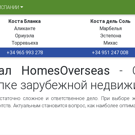
ИСПАНИИ
Коста Бланка
Коста дель Соль
Аликанте
Марбелья
Ориуэла
Эстепона
Торревьеха
Михас
+34 965 993 278
+34 951 247 008
тал HomesOverseas
- О
упке зарубежной недви
статочно сложное и ответственное дело. При выборе 
тств. Актуальным становится вопрос, как наиболее оптим