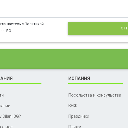
оглашаетесь с Политикой
ОТП
ani BG
АНИЯ
ИСПАНИЯ
ти
Посольства и консульства
пании
ВНЖ
 Dilani BG?
Праздники
 о нас
Пляжи