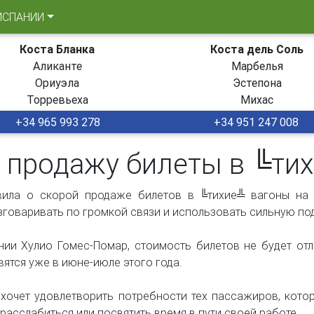
ИСПАНИИ
Коста Бланка
Коста дель Соль
Аликанте
Марбелья
Ориуэла
Эстепона
Торревьеха
Михас
+34 965 993 278
+34 951 247 008
в продажу билеты в ╚ти
ила о скорой продаже билетов в ╚тихие╩ вагоны на 
говаривать по громкой связи и использовать сильную под
нии Хулио Гомес-Помар, стоимость билетов не будет от
явятся уже в июне-июле этого года.
хочет удовлетворить потребности тех пассажиров, котор
, расслабиться или посвятить время в пути своей работе.