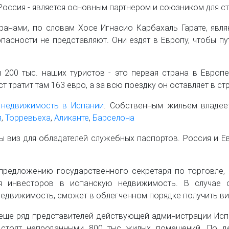
о Россия - является основным партнером и союзником для ст
ранами, по словам Хосе Игнасио Карбахаль Гарате, яв
опасности не представляют. Они ездят в Европу, чтобы п
200 тыс. наших туристов - это первая страна в Европ
 тратит там 163 евро, а за всю поездку он оставляет в ст
т
недвижимость в Испании
. Cобственным жильем владее
я
,
Торревьеха
,
Аликанте
,
Барселона
ы виз для обладателей служебных паспортов. Россия и 
 предложению государственного секретаря по торговле,
 инвесторов в испанскую недвижимость. В случае о
едвижимость, сможет в облегченном порядке получить вид
 еще ряд представителей действующей администрации Ис
и стоят непроданными 800 тыс жилых помещений. По де