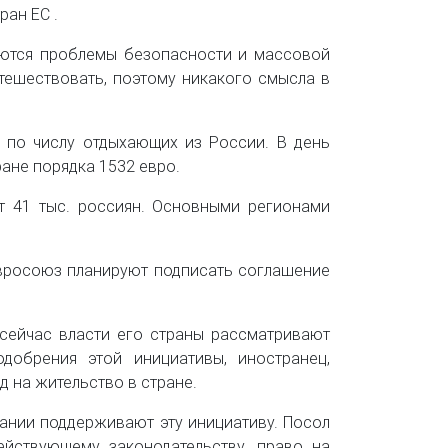
ран ЕС .
ляются проблемы безопасности и массовой
утешествовать, поэтому никакого смысла в
е по числу отдыхающих из России. В день
ране порядка 1532 евро.
т 41 тыс. россиян. Основными регионами
Евросоюз планируют подписать соглашение
 сейчас власти его страны рассматривают
добрения этой инициативы, иностранец,
 на жительство в стране.
пании поддерживают эту инициативу. Посол
йствующему законодательству, право на