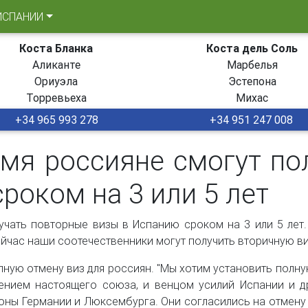
ИСПАНИИ
Коста Бланка
Коста дель Соль
Аликанте
Марбелья
Ориуэла
Эстепона
Торревьеха
Михас
+34 965 993 278
+34 951 247 008
мя россияне смогут по
роком на 3 или 5 лет
чать повторные визы в Испанию сроком на 3 или 5 лет.
йчас наши соотечественники могут получить вторичную ви
олную отмену виз для россиян. "Мы хотим установить пол
ением настоящего союза, и венцом усилий Испании и др
роны Германии и Люксембурга. Они согласились на отмен