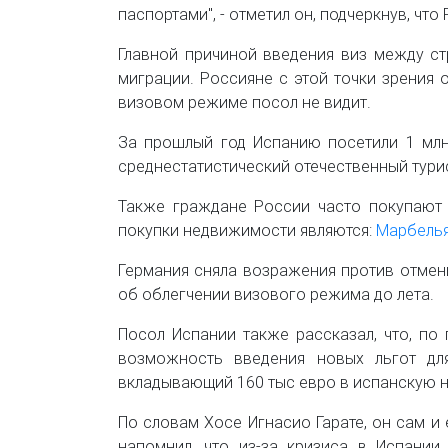
паспортами", - отметил он, подчеркнув, чт
Главной причиной введения виз между ст
миграции. Россияне с этой точки зрения 
визовом режиме посол не видит.
За прошлый год Испанию посетили 1 млн 
среднестатистический отечественный турист
Также граждане России часто покупаю
покупки недвижимости являются:
Марбель
Германия сняла возражения против отмен
об облегчении визового режима до лета.
Посол Испании также рассказал, что, по
возможность введения новых льгот для
вкладывающий 160 тыс евро в испанскую н
По словам Хосе Игнасио Гарате, он сам и
напомнил, что из-за кризиса в Испани