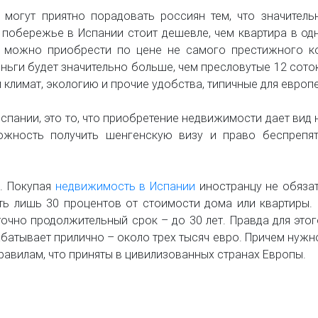
могут приятно порадовать россиян тем, что значительн
 побережье в Испании стоит дешевле, чем квартира в о
я можно приобрести по цене не самого престижного ко
ньги будет значительно больше, чем пресловутые 12 сото
 климат, экологию и прочие удобства, типичные для европ
пании, это то, что приобретение недвижимости дает вид 
жность получить шенгенскую визу и право беспрепя
. Покупая
недвижимость в Испании
иностранцу не обяза
ть лишь 30 процентов от стоимости дома или квартиры. 
очно продолжительный срок – до 30 лет. Правда для этог
атывает прилично – около трех тысяч евро. Причем нужно
равилам, что приняты в цивилизованных странах Европы.