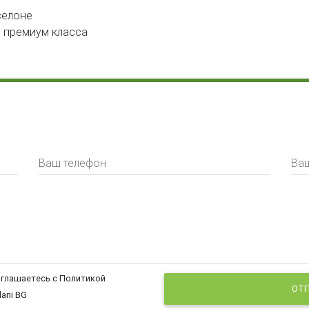
селоне
ь
премиум класса
Ваш телефон
Ваш
оглашаетесь с Политикой
ОТП
ani BG