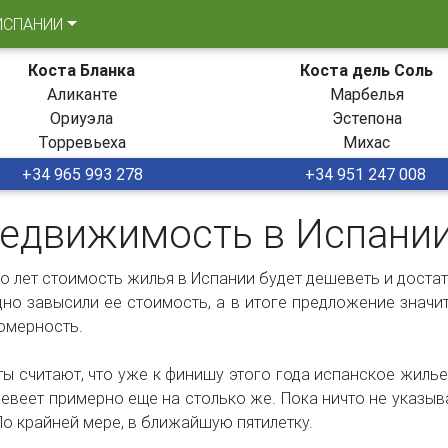
ИСПАНИИ
Коста Бланка
Коста дель Соль
Аликанте
Марбелья
Ориуэла
Эстепона
Торревьеха
Михас
+34 965 993 278
+34 951 247 008
недвижимость в Испани
о лет стоимость жилья в Испании будет дешеветь и достат
о завысили ее стоимость, а в итоге предложение значи
омерность.
ы считают, что уже к финишу этого года испанское жилье 
евеет примерно еще на столько же. Пока ничто не указыва
По крайней мере, в ближайшую пятилетку.