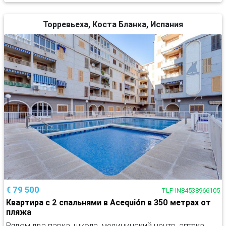
Торревьеха, Коста Бланка, Испания
€ 79 500
TLF-IN84538966105
Квартира с 2 спальнями в Acequión в 350 метрах от
пляжа
Рядом два парка, школа, медицинский центр, аптека,