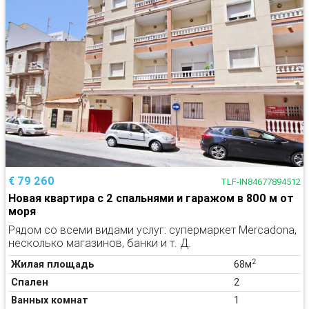
€ 79 260
TLF-IN84677894512
Новая квартира с 2 спальнями и гаражом в 800 м от
моря
Рядом со всеми видами услуг: супермаркет Mercadona,
несколько магазинов, банки и т. Д.
2
Жилая площадь
68м
Спален
2
Ванных комнат
1