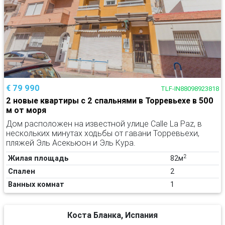
€ 79 990
TLF-IN88098923818
2 новые квартиры с 2 спальнями в Торревьехе в 500
м от моря
Дом расположен на известной улице Calle La Paz, в
нескольких минутах ходьбы от гавани Торревьехи,
пляжей Эль Асекьюон и Эль Кура.
2
Жилая площадь
82м
Спален
2
Ванных комнат
1
Коста Бланка, Испания