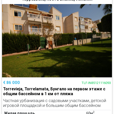
€ 86 000
TLF-IN85121116093
Torrevieja, Torrelamata, Бунгало на первом этаже с
общим бассейном в 1 км от пляжа
Частная урбанизация с садовыми участками, детской
игровой площадкой и большим общим бассейном.
2
Жилая площадь
60м