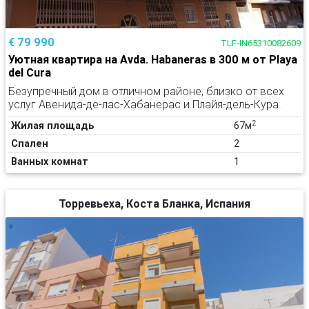
€ 79 990
TLF-IN65310082609
Уютная квартира на Avda. Habaneras в 300 м от Playa
del Cura
Безупречный дом в отличном районе, близко от всех
услуг Авенида-де-лас-Хабанерас и Плайя-дель-Кура.
2
Жилая площадь
67м
Спален
2
Ванных комнат
1
Торревьеха, Коста Бланка, Испания