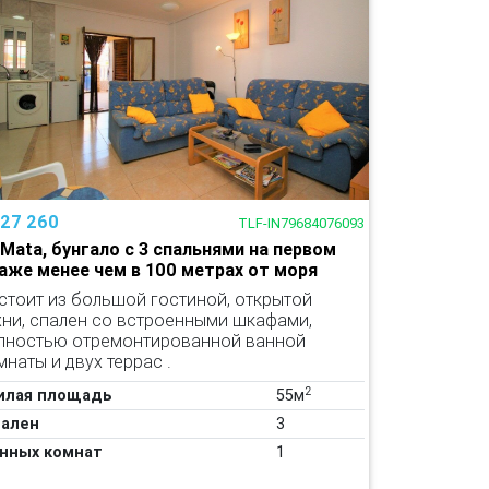
127 260
TLF-IN79684076093
 Mata, бунгало с 3 спальнями на первом
аже менее чем в 100 метрах от моря
стоит из большой гостиной, открытой
хни, спален со встроенными шкафами,
лностью отремонтированной ванной
мнаты и двух террас .
2
илая площадь
55м
ален
3
нных комнат
1