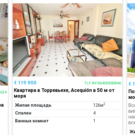
€ 119 900
TLF-IN166400380846
€ 
Квартира в Торревьехе, Acequión в 50 м от
По
4624
моря
мо
2
ра
Вс
Жилая площадь
126м
ви
Спален
4
на
Ванных комнат
1
вс
Ж