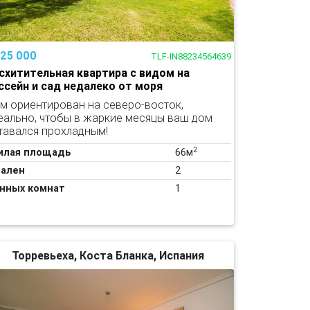
125 000
TLF-IN88234564639
схитительная квартира с видом на
ссейн и сад недалеко от моря
м ориентирован на северо-восток,
еально, чтобы в жаркие месяцы ваш дом
тавался прохладным!
2
илая площадь
66м
ален
2
нных комнат
1
Торревьеха, Коста Бланка, Испания