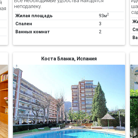
Все необходимые удобства находятся
Ид
й
неподалеку.
ша
ная
са
2
Жилая площадь
93м
Ж
Спален
3
Сп
Ванных комнат
2
Ва
Коста Бланка, Испания