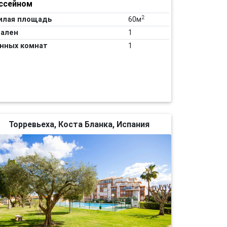
ссейном
2
илая площадь
60м
ален
1
нных комнат
1
Торревьеха, Коста Бланка, Испания