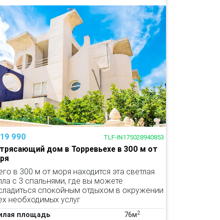
119 990
TLF-IN175028940853
трясающий дом в Торревьехе в 300 м от
ря
его в 300 м от моря находится эта светлая
лла с 3 спальнями, где вы можете
сладиться спокойным отдыхом в окружении
ех необходимых услуг
2
илая площадь
76м