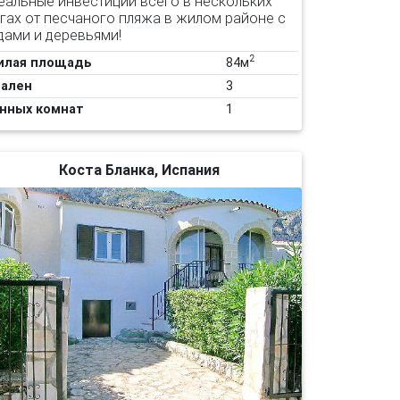
еальные инвестиции всего в нескольких
гах от песчаного пляжа в жилом районе с
дами и деревьями!
2
илая площадь
84м
ален
3
нных комнат
1
Коста Бланка, Испания