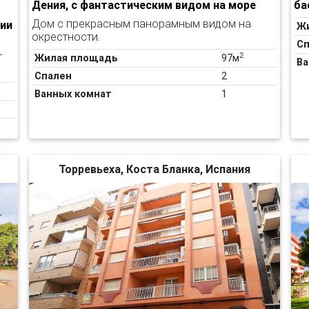
Дения, с фантастическим видом на море
ба
Дом с прекрасным панорамным видом на
нии
Ж
окрестности.
Сп
т
2
Жилая площадь
97м
Ва
Спален
2
Ванных комнат
1
Торревьеха, Коста Бланка, Испания