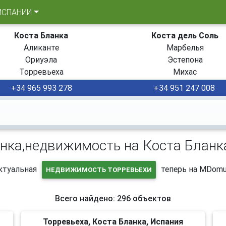
ИСПАНИИ
Коста Бланка
Коста дель Соль
Аликанте
Марбелья
Ориуэла
Эстепона
Торревьеха
Михас
+34 965 993 278
+34 951 247 008
нка,недвижимость на Коста Бланк
ктуальная
теперь на MDomu
НЕДВИЖИМОСТЬ ТОРРЕВЬЕХИ
Всего найдено: 296 объектов
Торревьеха, Коста Бланка, Испания