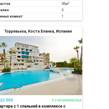
2
асток
30м
ален
3
нных комнат
1
Торревьеха, Коста Бланка, Испания
122 000
TLF-IN169389597364
артира с 1 спальней в комплексе с