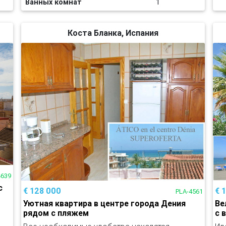
Ванных комнат
1
Коста Бланка, Испания
4639
с
€ 128 000
€ 
PLA-4561
Уютная квартира в центре города Дения
Ве
рядом с пляжем
с 