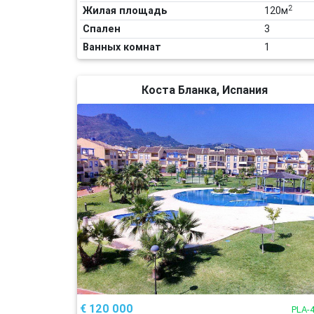
2
Жилая площадь
120м
Спален
3
Ванных комнат
1
Коста Бланка, Испания
€ 120 000
PLA-