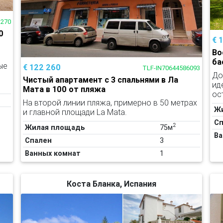
1270
0
€ 
Во
ба
ые
€ 122 260
TLF-IN70644586093
До
Чистый апартамент с 3 спальнями в Ла
ид
Мата в 100 от пляжа
ос
На второй линии пляжа, примерно в 50 метрах
Ж
и главной площади La Mata.
Сп
2
Жилая площадь
75м
Ва
Спален
3
Ванных комнат
1
Коста Бланка, Испания