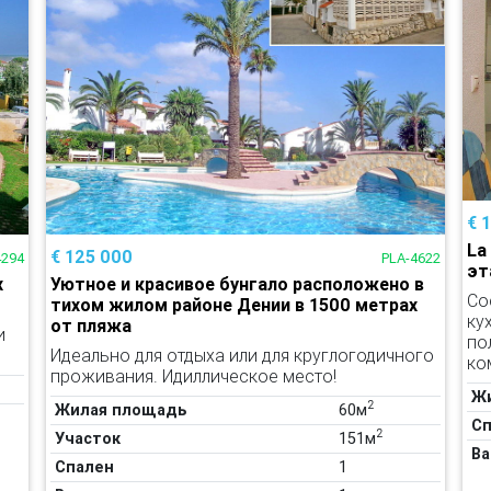
€ 
La
€ 125 000
4294
PLA-4622
эт
х
Уютное и красивое бунгало расположено в
Со
тихом жилом районе Дении в 1500 метрах
ку
от пляжа
и
по
Идеально для отдыха или для круглогодичного
ко
проживания. Идиллическое место!
Ж
2
Жилая площадь
60м
Сп
2
Участок
151м
Ва
Спален
1