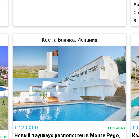
Уч
Сп
Ва
Коста Бланка, Испания
€ 120 000
€ 
PLA-4348
Новый таунхаус расположен в Monte Pego,
Кв
4305