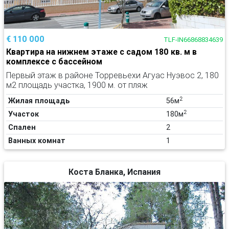
€ 110 000
TLF-IN66868834639
Квартира на нижнем этаже с садом 180 кв. м в
комплексе с бассейном
Первый этаж в районе Торревьехи Агуас Нуэвос 2, 180
м2 площадь участка, 1900 м. от пляж
2
Жилая площадь
56м
2
Участок
180м
Спален
2
Ванных комнат
1
Коста Бланка, Испания