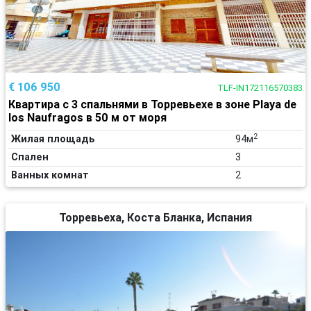
€ 106 950
TLF-IN172116570383
Квартира с 3 спальнями в Торревьехе в зоне Playa de
los Naufragos в 50 м от моря
2
Жилая площадь
94м
Спален
3
Ванных комнат
2
Торревьеха, Коста Бланка, Испания