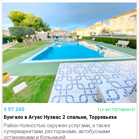
€ 97 260
TLF-IN175374854147
Бунгало в Агуас Нуэвас 2 спальни, Торревьеха
Район полностью окружен услугами, а также
супермаркетами, ресторанами, автобусными
остановками и больницей