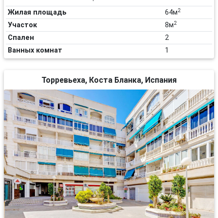
2
Жилая площадь
64м
2
Участок
8м
Спален
2
Ванных комнат
1
Торревьеха, Коста Бланка, Испания