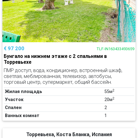
€ 97 200
TLF-IN163433493659
Бунгало на нижнем этаже с 2 спальнями в
Торревьехе
ПМР доступ, вода, кондиционер, встроенный шкаф,
светлая, меблированная, телевизор, автобусы,
торговый центр, супермаркет, общий бассейн.
2
Жилая площадь
55м
2
Участок
20м
Спален
2
Ванных комнат
1
Торревьеха, Коста Бланка, Испания