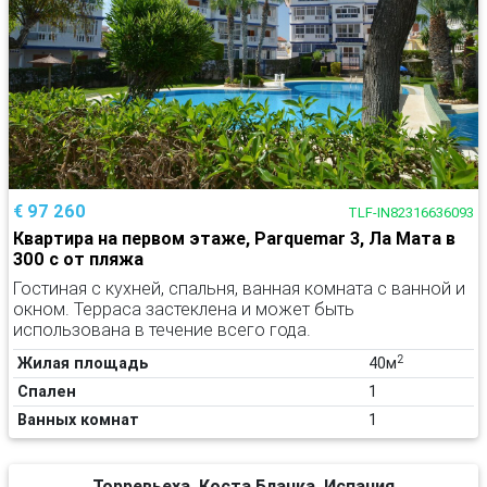
€ 97 260
TLF-IN82316636093
Квартира на первом этаже, Parquemar 3, Ла Мата в
300 с от пляжа
Гостиная с кухней, спальня, ванная комната с ванной и
окном. Терраса застеклена и может быть
использована в течение всего года.
2
Жилая площадь
40м
Спален
1
Ванных комнат
1
Торревьеха, Коста Бланка, Испания