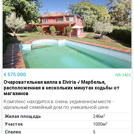
€ 575 000
IVR-3425
Очаровательная вилла в Elviria √ Марбелья,
расположенная в нескольких минутах ходьбы от
магазинов
Комплекс находится в очень уединенном месте -
идеальный семейный дом по уникальной цене.
2
Жилая площадь
246м
2
Участок
1000м
Спален
5