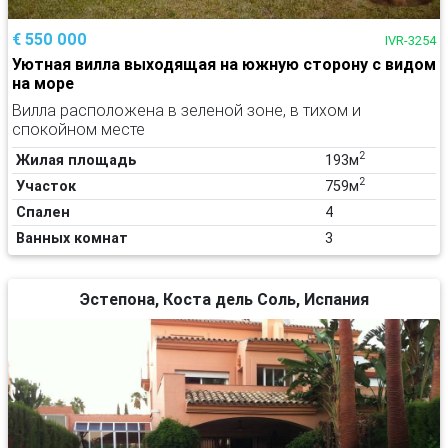
€ 550 000
IVR-3254
Уютная вилла выходящая на южную сторону с видом
на море
Вилла расположена в зеленой зоне, в тихом и
спокойном месте
2
Жилая площадь
193м
2
Участок
759м
Спален
4
Ванных комнат
3
Эстепона, Коста дель Соль, Испания