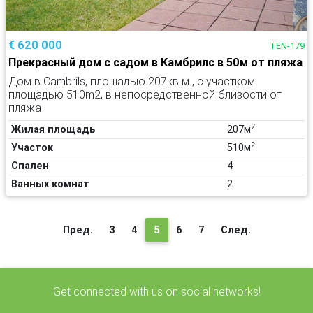
€ 620 000
TEN-179
Прекрасный дом с садом в Камбрилс в 50м от пляжа
Дом в Cambrils, площадью 207кв.м., с участком
площадью 510m2, в непосредственной близости от
пляжа
2
Жилая площадь
207м
2
Участок
510м
Спален
4
Ванных комнат
2
(текущая)
Пред.
3
4
5
6
7
След.
Get connected with us on social networks!