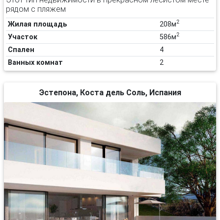
рядом с пляжем
2
Жилая площадь
208м
2
Участок
586м
Спален
4
Ванных комнат
2
Эстепона, Коста дель Соль, Испания