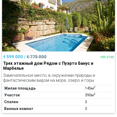
€ 599 000 /
€ 775 000
IVR-3193
Трех этажный дом Рядом с Пуэрто Банус и
Марбелья
Замечательное место, в окружении природы и
фантастическим видом на море, озеро и горы
2
Жилая площадь
145м
2
Участок
390м
Спален
3
Ванных комнат
3