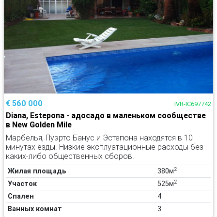
€ 560 000
IVR-IC697742
Diana, Estepona - адосадо в маленьком сообществе
в New Golden Mile
Марбелья, Пуэрто Банус и Эстепона находятся в 10
минутах езды. Низкие эксплуатационные расходы без
каких-либо общественных сборов.
2
Жилая площадь
380м
2
Участок
525м
Спален
4
Ванных комнат
3