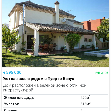
€ 595 000
IVR-3106
Уютная вилла рядом с Пуэрто Банус
Дом расположен в зеленой зоне с отличной
инфрастуктурой
2
Жилая площадь
290м
2
Участок
516м
Спален
4