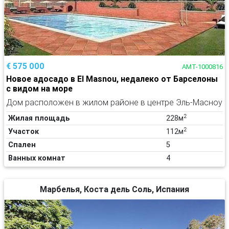
€ 575 000
AMT-1000816
Новое адосадо в El Masnou, недалеко от Барселоны
с видом на море
Дом расположен в жилом районе в центре Эль-Масноу
2
Жилая площадь
228м
2
Участок
112м
Спален
5
Ванных комнат
4
Марбелья, Коста дель Соль, Испания