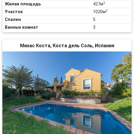
2
Жилая площадь
427м
2
Участок
1020м
Спален
5
Ванных комнат
3
Михас Коста, Коста дель Соль, Испания