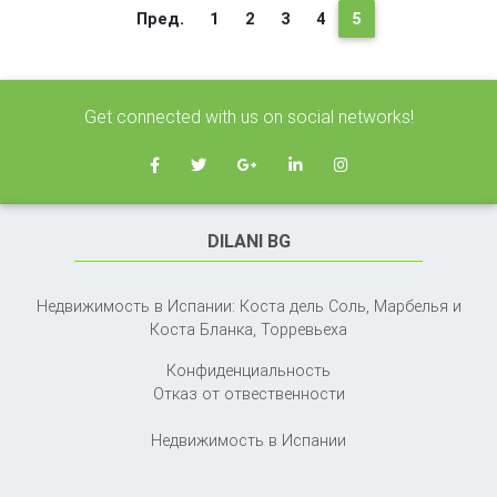
(текущая)
Пред.
1
2
3
4
5
Get connected with us on social networks!
DILANI BG
Недвижимость в Испании: Коста дель Соль, Марбелья и
Коста Бланка,
Торревьеха
Конфиденциальность
Отказ от отвественности
Недвижимость в Испании