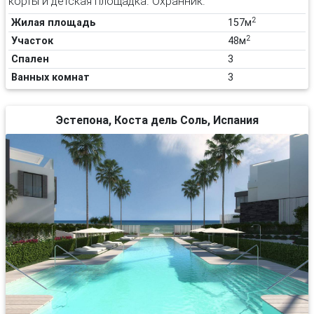
корты и детская площадка. Охранник.
2
Жилая площадь
157м
2
Участок
48м
Спален
3
Ванных комнат
3
Эстепона, Коста дель Соль, Испания