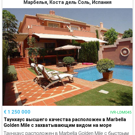
Марбелья, Коста дель Соль, Испания
€ 1 250 000
IVR-LDM045
Таунхаус высшего качества расположен в Marbella
Golden Mile с захватывающим видом на море
Таунхаус расположен в Marbella Golden Mile с быстрым