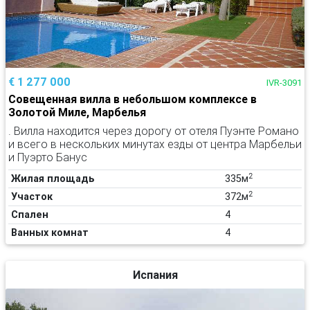
€ 1 277 000
IVR-3091
Совещенная вилла в небольшом комплексе в
Золотой Миле, Марбелья
. Вилла находится через дорогу от отеля Пуэнте Романо
и всего в нескольких минутах езды от центра Марбельи
и Пуэрто Банус
2
Жилая площадь
335м
2
Участок
372м
Спален
4
Ванных комнат
4
Испания