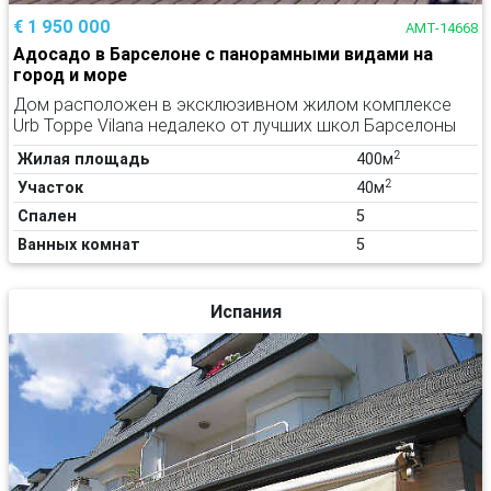
€ 1 950 000
AMT-14668
Адосадо в Барселоне с панорамными видами на
город и море
Дом расположен в эксклюзивном жилом комплексе
Urb Торре Vilana недалеко от лучших школ Барселоны
2
Жилая площадь
400м
2
Участок
40м
Спален
5
Ванных комнат
5
Испания