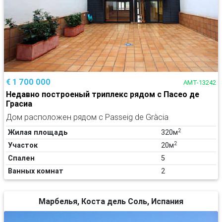
€ 1 700 000
AMT-13242
Недавно построеный триплекс рядом с Пасео де
Грасиа
Дом расположен рядом с Passeig de Gràcia
2
Жилая площадь
320м
2
Участок
20м
Спален
5
Ванных комнат
2
Марбелья, Коста дель Соль, Испания