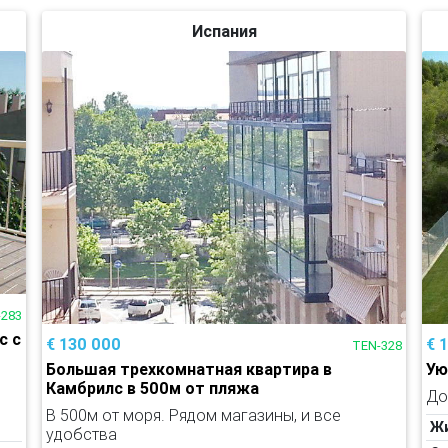
Испания
-283
с с
€ 130 000
€ 
TEN-328
Большая трехкомнатная квартира в
Ую
Камбрилс в 500м от пляжа
До
В 500м от моря. Рядом магазины, и все
Ж
удобства