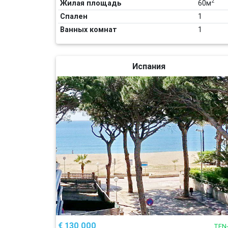
2
Жилая площадь
60м
Спален
1
Ванных комнат
1
Испания
€ 130 000
TEN