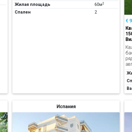
2
Жилая площадь
60м
Спален
2
€ 
Кв
15
Ви
Кв
ба
ря
ав
Ж
Сп
Ва
Испания