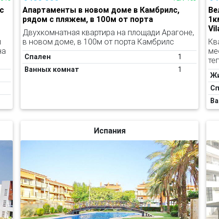
с
Апартаменты в новом доме в Камбрилс,
Ве
рядом с пляжем, в 100м от порта
1к
Vi
Двухкомнатная квартира на площади Арагоне,
и
в новом доме, в 100м от порта Камбрилс
Кв
на
ме
Спален
1
те
Ванных комнат
1
Ж
Сп
Ва
Испания