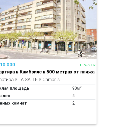
110 000
TEN-6007
артира в Камбрилс в 500 метрах от пляжа
артира в LA SALLE в Cambrils.
2
илая площадь
90м
ален
4
нных комнат
2