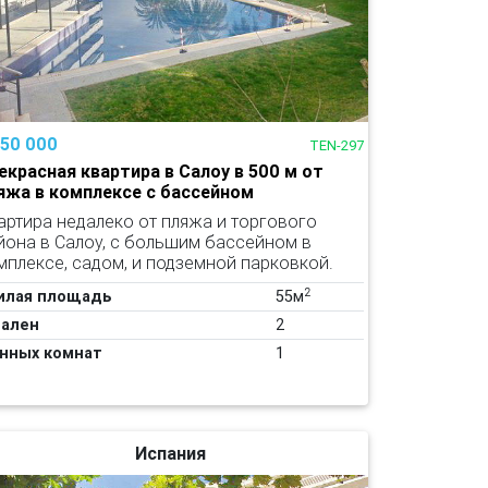
150 000
TEN-297
екрасная квартира в Салоу в 500 м от
яжа в комплексе с бассейном
артира недалеко от пляжа и торгового
йона в Салоу, с большим бассейном в
мплексе, садом, и подземной парковкой.
2
илая площадь
55м
ален
2
нных комнат
1
Испания