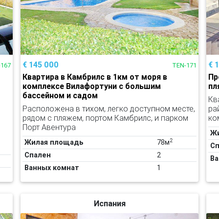
€ 145 000
€ 
-167
TEN-171
Квартира в Камбрилс в 1км от моря в
Пр
комплексе Вилафортуни с большим
пл
бассейном и садом
Кв
Расположена в тихом, легко доступном месте,
ра
рядом с пляжем, портом Камбрилс, и парком
ко
Порт Авентура
Ж
2
Жилая площадь
78м
Сп
Спален
2
Ва
Ванных комнат
1
Испания