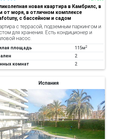
ликолепная новая квартира в Камбрилс, в
м от моря, в отличном комплексе
lafotuny, с бассейном и садом
артира с террасой, подземным паркингом и
стом для хранения. Есть кондиционер и
пловой насос.
2
илая площадь
115м
ален
2
нных комнат
2
Испания