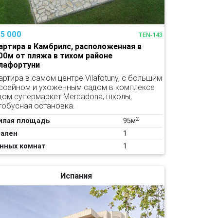
95 000
TEN-143
артира в Камбрилс, расположенная в
00м от пляжа в тихом районе
лафортуни
артира в самом центре Vilafotuny, с большим
ссейном и ухоженным садом в комплексе
дом супермаркет Mercadona, школы,
тобусная остановка.
2
илая площадь
95м
ален
1
нных комнат
1
Испания