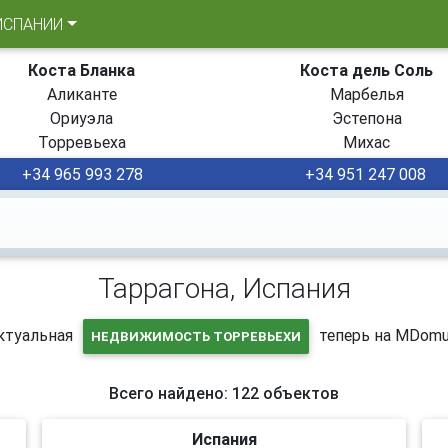
ИСПАНИИ
Коста Бланка
Коста дель Соль
Аликанте
Марбелья
Ориуэла
Эстепона
Торревьеха
Михас
+34 965 993 278
+34 951 247 008
Таррагона, Испания
ктуальная
теперь на MDomu
НЕДВИЖИМОСТЬ ТОРРЕВЬЕХИ
Всего найдено: 122 объектов
Испания