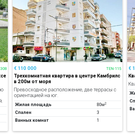
€ 110 000
€ 
-308
TEN-115
ксе
Трехкомнатная квартира в центре Камбрилс
Кв
в 200м от моря
Кв
ью
Превосходное расположение, две террасы с
Ж
ориентацией на юг.
й.
Сп
2
Жилая площадь
80м
Ва
Спален
3
Ванных комнат
1