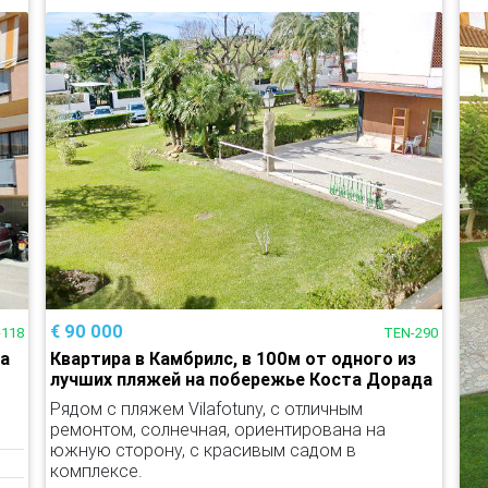
€ 90 000
-118
TEN-290
жа
Квартира в Камбрилс, в 100м от одного из
лучших пляжей на побережье Коста Дорада
Рядом с пляжем Vilafotuny, с отличным
ремонтом, солнечная, ориентирована на
южную сторону, с красивым садом в
комплексе.