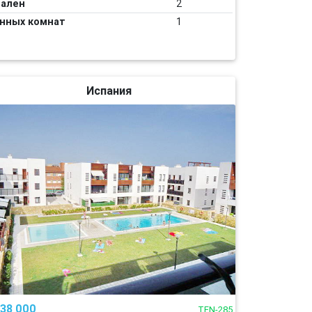
ален
2
нных комнат
1
Испания
138 000
TEN-285