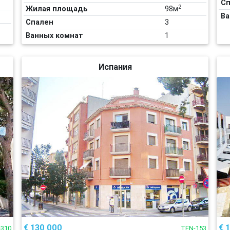
Сп
2
Жилая площадь
98м
Ва
Спален
3
Ванных комнат
1
Испания
€ 130 000
€ 
-310
TEN-153