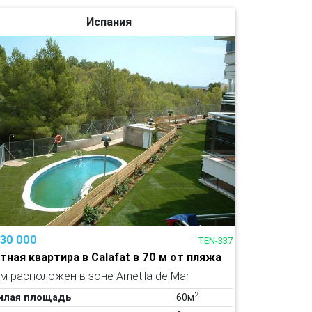
Испания
130 000
TEN-337
тная квартира в Calafat в 70 м от пляжа
м расположен в зоне Ametlla de Mar
2
илая площадь
60м